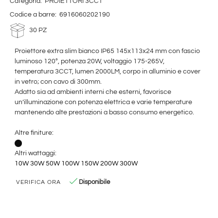
Categoria:
PROIETTORI 3CCT
Codice a barre:
6916060202190
30 PZ
Proiettore extra slim bianco IP65 145x113x24 mm con fascio
luminoso 120°, potenza 20W, voltaggio 175-265V,
temperatura 3CCT, lumen 2000LM, corpo in alluminio e cover
in vetro; con cavo di 300mm.
Adatto sia ad ambienti interni che esterni, favorisce
un’illuminazione con potenza elettrica e varie temperature
mantenendo alte prestazioni a basso consumo energetico.
Altre finiture:
Altri wattaggi:
10W
30W
50W
100W
150W
200W
300W
Disponibile
VERIFICA ORA