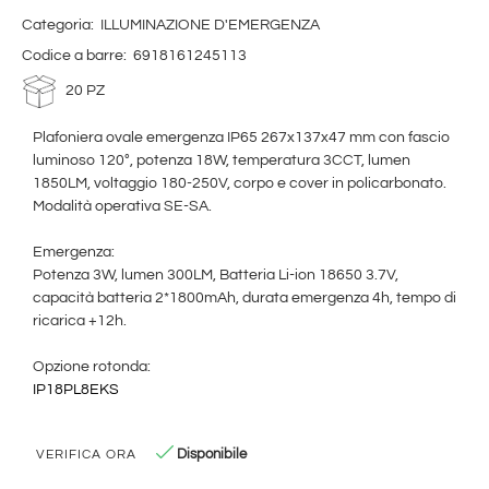
Categoria:
ILLUMINAZIONE D'EMERGENZA
Codice a barre:
6918161245113
20 PZ
Plafoniera ovale emergenza IP65 267x137x47 mm con fascio
luminoso 120°, potenza 18W, temperatura 3CCT, lumen
1850LM, voltaggio 180-250V, corpo e cover in policarbonato.
Modalità operativa SE-SA.
Emergenza:
Potenza 3W, lumen 300LM, Batteria Li-ion 18650 3.7V,
capacità batteria 2*1800mAh, durata emergenza 4h, tempo di
ricarica +12h.
Opzione rotonda:
IP18PL8EKS
Disponibile
VERIFICA ORA