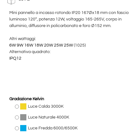
Mini pannello a incasso rotondo IP20 167Øx18 mm con fascio
luminoso 120°, potenza 12W, voltaggio 165-265V, corpo in
alluminio, diffusore in policarbonato e foro Ø152 mm.
Altri wattaggi:
6W
9W
16W
18W
20W
25W
25W
(1025)
Alternativa quadrato:
IPQ12
Gradazione Kelvin
Luce Calda 3000K
Luce Naturale 4000K
Luce Fredda 6000/6500K