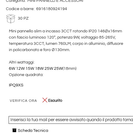
Categoria:
MINI PANNELLI E ACCESSORI
Codice a barre:
6916180924194
30 PZ
Mini pannello slim a incasso 3CCT rotondo IP20 146Øx16mm
con fascio luminoso 120°, potenza 9W, voltaggio 85-265V,
temperatura 3CCT, lumen 760LM, corpo in alluminio, diffusore
in policarbonato e foro Ø130mm.
Altri wattaggi:
6W
12W
15W
18W
25W
25W
(18mm)
Opzione quadrata:
IPQ9XS
Esaurito
VERIFICA ORA
Inserisci la tua mail per essere avvisato quando il prodotto torna
Scheda Tecnica