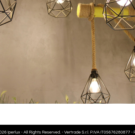
26 Iperlux - All Rights Reserved. - Vertrade S.r.l. P.IVA IT05676280877 -