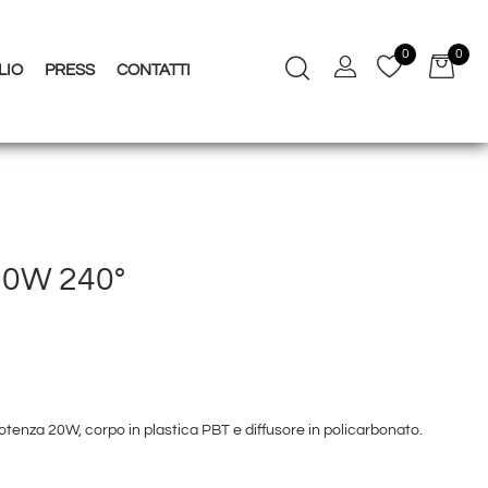
0
0
LIO
PRESS
CONTATTI
20W 240°
nza 20W, corpo in plastica PBT e diffusore in policarbonato.