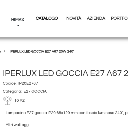
CATALOGO
NOVITÀ
AZIENDA
PORTFO
I
HIMAX
A
IPERLUX LED GOCCIA E27 A67 20W 240°
IPERLUX LED GOCCIA E27 A67 
Codice:
IP20E2767
Categoria:
E27 GOCCIA
10 PZ
Lampadina E27 goccia IP20 68x129 mm con fascio luminoso 240°, pote
Altri wattaggi: