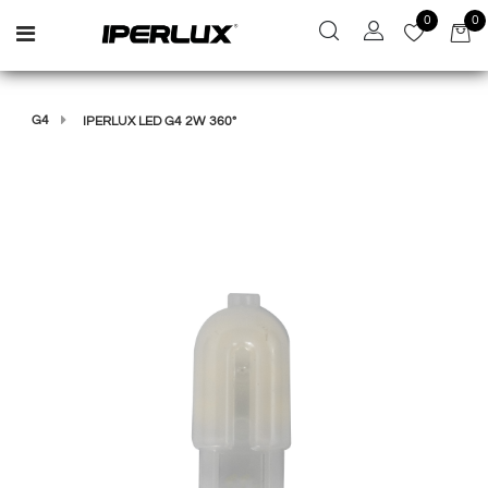
0
0
Open menu
G4
IPERLUX LED G4 2W 360°