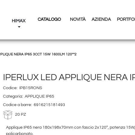
CATALOGO
NOVITÀ
AZIENDA
PORTFO
I
HIMAX
PPLIQUE NERA IP65 3CCT 15W 1600LM 120°*2
IPERLUX LED APPLIQUE NERA I
Codice:
IPB15RONS
Categoria:
APPLIQUE IP65
Codice a barre:
6916215181493
20 PZ
Applique IP65 nera 180x198x70mm con fascio 2x120°, potenza 15W,
policarbonato.