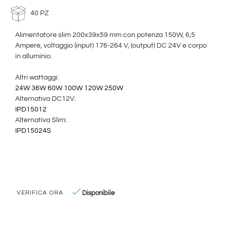
40 PZ
Alimentatore slim 200x39x59 mm con potenza 150W, 6,5
Ampere, voltaggio (input) 176-264 V, (output) DC 24V e corpo
in alluminio.
Altri wattaggi:
24W
36W
60W
100W
120W
250W
Alternativa DC12V:
IPD15012
Alternativa Slim:
IPD15024S
Disponibile
VERIFICA ORA