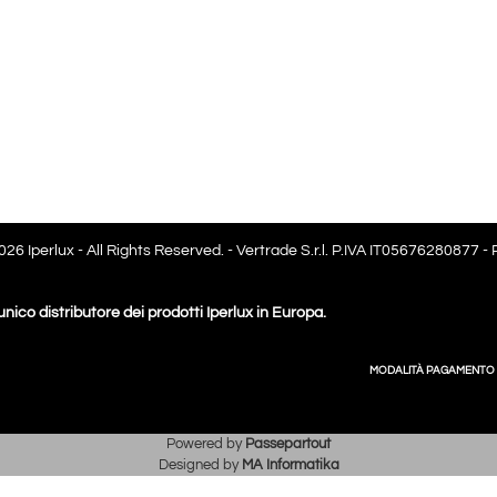
26 Iperlux - All Rights Reserved. - Vertrade S.r.l. P.IVA IT05676280877 -
 unico distributore dei prodotti Iperlux in Europa.
MODALITÀ PAGAMENTO
Powered by
Passepartout
Designed by
MA Informatika