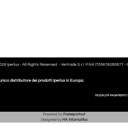
26 Iperlux - All Rights Reserved. - Vertrade S.r.l. P.IVA IT05676280877 -
 unico distributore dei prodotti Iperlux in Europa.
MODALITÀ PAGAMENTO
Powered by
Passepartout
Designed by
MA Informatika